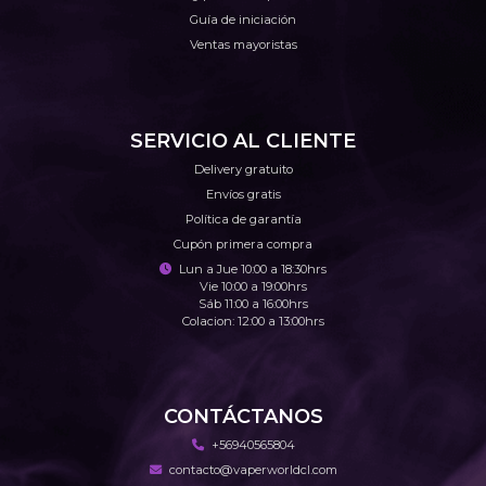
Guía de iniciación
Ventas mayoristas
SERVICIO AL CLIENTE
Delivery gratuito
Envíos gratis
Política de garantía
Cupón primera compra
Lun a Jue 10:00 a 18:30hrs
Vie 10:00 a 19:00hrs
Sáb 11:00 a 16:00hrs
Colacion: 12:00 a 13:00hrs
CONTÁCTANOS
+56940565804
contacto@vaperworldcl.com