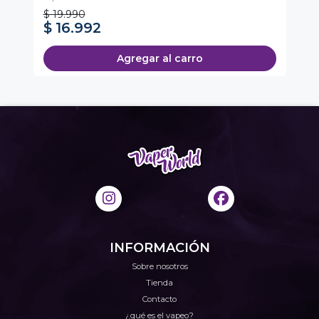
$ 19.990
$ 16.992
$
Agregar al carro
INFORMACIÓN
Sobre nosotros
Tienda
Contacto
¿qué es el vapeo?