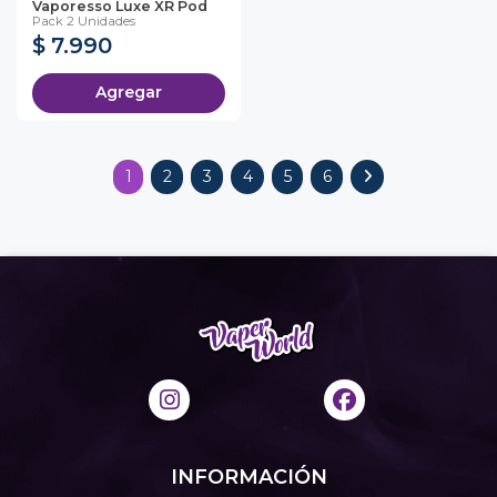
Vaporesso Luxe XR Pod
Pack 2 Unidades
$ 7.990
Agregar
1
2
3
4
5
6
INFORMACIÓN