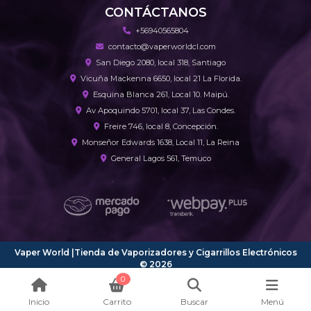
CONTÁCTANOS
+56940565804
contacto@vaperworldcl.com
San Diego 2080, local 318, Santiago
Vicuña Mackenna 6650, local 21 La Florida.
Esquina Blanca 261, Local 10. Maipú.
Av Apoquindo 5701, local 37, Las Condes.
Freire 746, local 8, Concepción.
Monseñor Edwards 1638, Local 11, La Reina
General Lagos 561, Temuco
Vaper World |Tienda de Vaporizadores y Cigarrillos Electrónicos
© 2026
¿Te gusta mi tienda? Yo vendo con
Bsale
0
Inicio
Carrito
Buscar
Menú