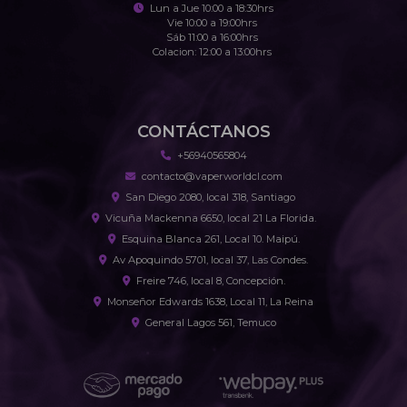
Lun a Jue 10:00 a 18:30hrs
Vie 10:00 a 19:00hrs
Sáb 11:00 a 16:00hrs
Colacion: 12:00 a 13:00hrs
CONTÁCTANOS
+56940565804
contacto@vaperworldcl.com
San Diego 2080, local 318, Santiago
Vicuña Mackenna 6650, local 21 La Florida.
Esquina Blanca 261, Local 10. Maipú.
Av Apoquindo 5701, local 37, Las Condes.
Freire 746, local 8, Concepción.
Monseñor Edwards 1638, Local 11, La Reina
General Lagos 561, Temuco