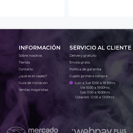
INFORMACIÓN
SERVICIO AL CLIENTE
Sobre nosotros
Delivery gratuito
Tienda
Envíos gratis
Contacto
Política de garantía
¿qué es el vapeo?
Cupón primera compra
Guía de iniciación
Lun a Jue 10:00 a 18:30hrs
Vie 10:00 a 19:00hrs
Ventas mayoristas
Sáb 11:00 a 16:00hrs
Colacion: 12:00 a 13:00hrs