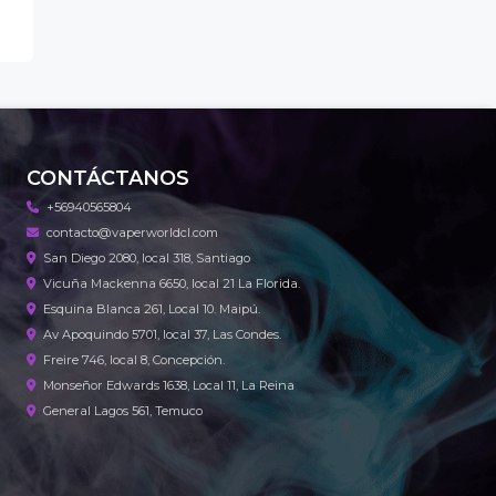
CONTÁCTANOS
+56940565804
contacto@vaperworldcl.com
San Diego 2080, local 318, Santiago
Vicuña Mackenna 6650, local 21 La Florida.
Esquina Blanca 261, Local 10. Maipú.
Av Apoquindo 5701, local 37, Las Condes.
Freire 746, local 8, Concepción.
Monseñor Edwards 1638, Local 11, La Reina
General Lagos 561, Temuco