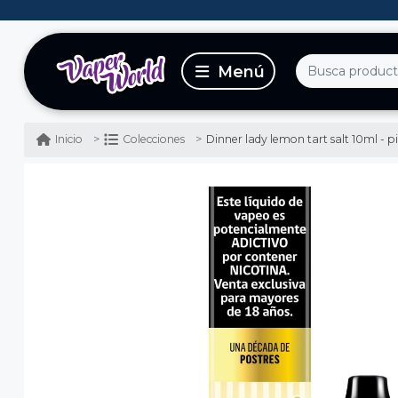
Dinner lady lemon tart salt 10ml - p
Inicio
Colecciones