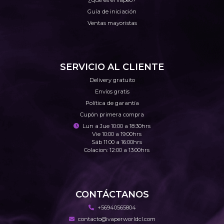
Guía de iniciación
Ventas mayoristas
SERVICIO AL CLIENTE
Delivery gratuito
Envíos gratis
Política de garantía
Cupón primera compra
Lun a Jue 10:00 a 18:30hrs
Vie 10:00 a 19:00hrs
Sáb 11:00 a 16:00hrs
Colacion: 12:00 a 13:00hrs
CONTÁCTANOS
+56940565804
contacto@vaperworldcl.com