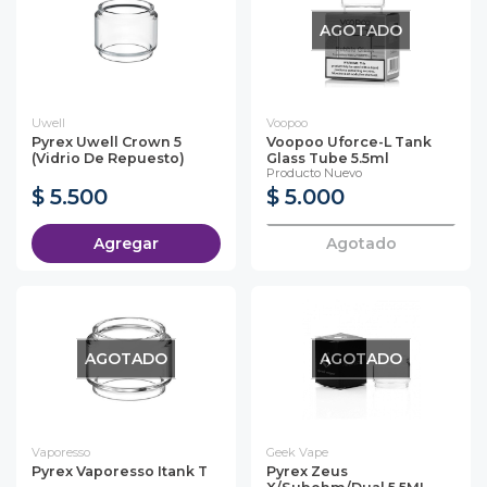
AGOTADO
Uwell
Voopoo
Pyrex Uwell Crown 5
Voopoo Uforce-L Tank
(Vidrio De Repuesto)
Glass Tube 5.5ml
Producto Nuevo
$ 5.500
$ 5.000
Agregar
Agotado
AGOTADO
AGOTADO
Vaporesso
Geek Vape
Pyrex Vaporesso Itank T
Pyrex Zeus