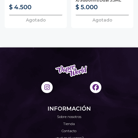
X/Subohm/Dual 5.5ML
$ 4.500
$ 5.000
Agotado
Agotado
INFORMACIÓN
Sobre nosotros
Tienda
Contacto
¿qué es el vapeo?