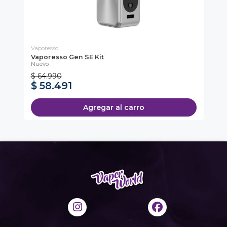
Vaporesso
Kin
Vaporesso Gen SE Kit
Do
Nuevo
$ 64.990
$ 58.491
$
Agregar al carro