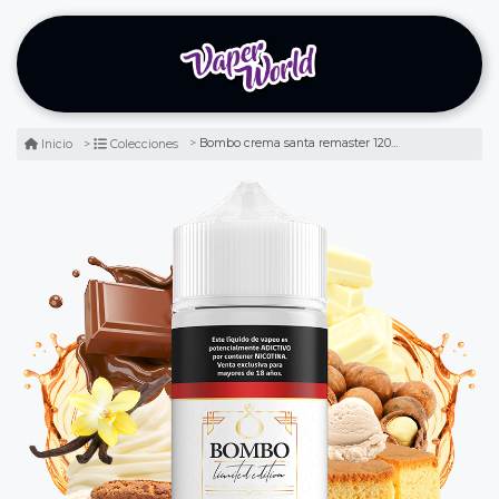
Bombo crema santa remaster 120ml - esponjoso bizcocho
Inicio
Colecciones