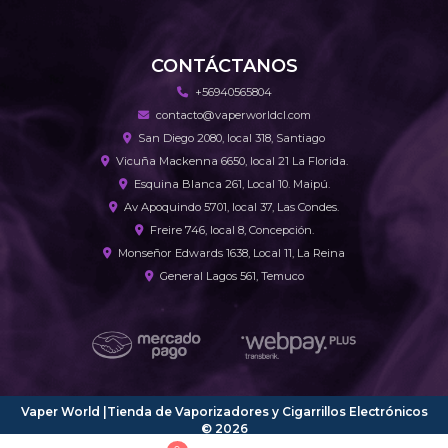
CONTÁCTANOS
+56940565804
contacto@vaperworldcl.com
San Diego 2080, local 318, Santiago
Vicuña Mackenna 6650, local 21 La Florida.
Esquina Blanca 261, Local 10. Maipú.
Av Apoquindo 5701, local 37, Las Condes.
Freire 746, local 8, Concepción.
Monseñor Edwards 1638, Local 11, La Reina
General Lagos 561, Temuco
Vaper World |Tienda de Vaporizadores y Cigarrillos Electrónicos
© 2026
¿Te gusta mi tienda? Yo vendo con
Bsale