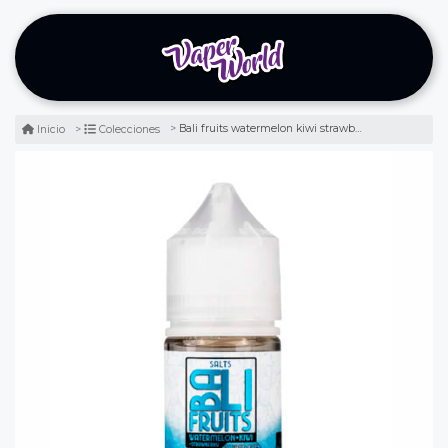
Bali fruits watermelon kiwi strawberry super ice salt 30ml - frutilla, kiwi y sandía
Inicio
Colecciones