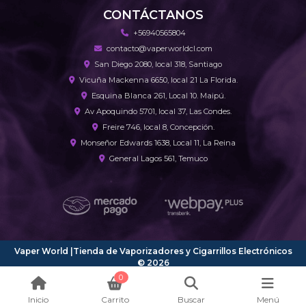
CONTÁCTANOS
+56940565804
contacto@vaperworldcl.com
San Diego 2080, local 318, Santiago
Vicuña Mackenna 6650, local 21 La Florida.
Esquina Blanca 261, Local 10. Maipú.
Av Apoquindo 5701, local 37, Las Condes.
Freire 746, local 8, Concepción.
Monseñor Edwards 1638, Local 11, La Reina
General Lagos 561, Temuco
Vaper World |Tienda de Vaporizadores y Cigarrillos Electrónicos
© 2026
¿Te gusta mi tienda? Yo vendo con
Bsale
0
Inicio
Carrito
Buscar
Menú