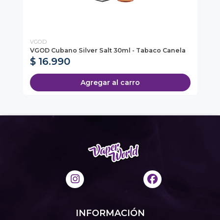
VGOD
Ox
VGOD Cubano Silver Salt 30ml - Tabaco Canela
Ox
$ 16.990
$
Agregar al carro
INFORMACIÓN