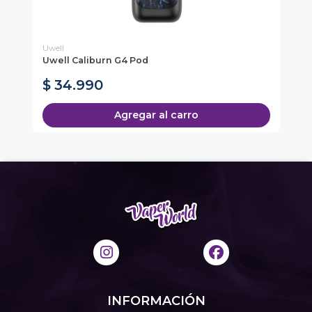
Uwell
Uw
Uwell Caliburn G4 Pod
Uw
$ 34.990
$
Agregar al carro
INFORMACIÓN