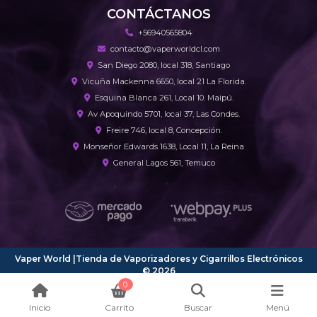
CONTÁCTANOS
+56940565804
contacto@vaperworldcl.com
San Diego 2080, local 318, Santiago
Vicuña Mackenna 6650, local 21 La Florida.
Esquina Blanca 261, Local 10. Maipú.
Av Apoquindo 5701, local 37, Las Condes.
Freire 746, local 8, Concepción.
Monseñor Edwards 1638, Local 11, La Reina
General Lagos 561, Temuco
Vaper World |Tienda de Vaporizadores y Cigarrillos Electrónicos
© 2026
¿Te gusta mi tienda? Yo vendo con
Bsale
0
Inicio
Carrito
Buscar
Menú