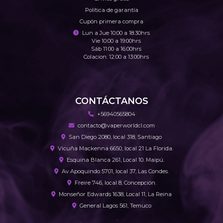
Política de garantía
Cupón primera compra
Lun a Jue 10:00 a 18:30hrs
Vie 10:00 a 19:00hrs
Sáb 11:00 a 16:00hrs
Colacion: 12:00 a 13:00hrs
CONTÁCTANOS
+56940565804
contacto@vaperworldcl.com
San Diego 2080, local 318, Santiago
Vicuña Mackenna 6650, local 21 La Florida.
Esquina Blanca 261, Local 10. Maipú.
Av Apoquindo 5701, local 37, Las Condes.
Freire 746, local 8, Concepción.
Monseñor Edwards 1638, Local 11, La Reina
General Lagos 561, Temuco