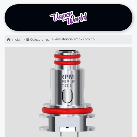
Resistencia smok rpm coil
Inicio
Colecciones