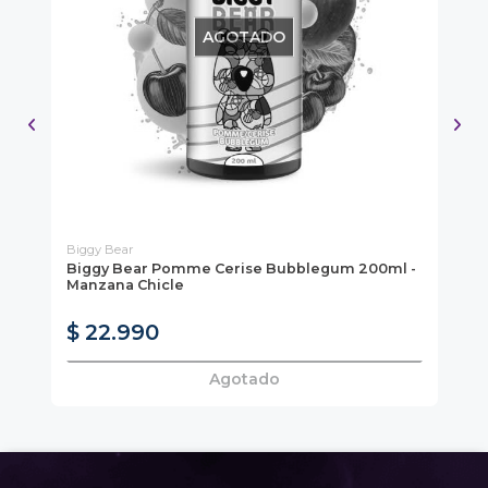
AGOTADO
Biggy Bear
Tob
Biggy Bear Pomme Cerise Bubblegum 200ml -
To
Manzana Chicle
Cr
$ 22.990
$
Agotado