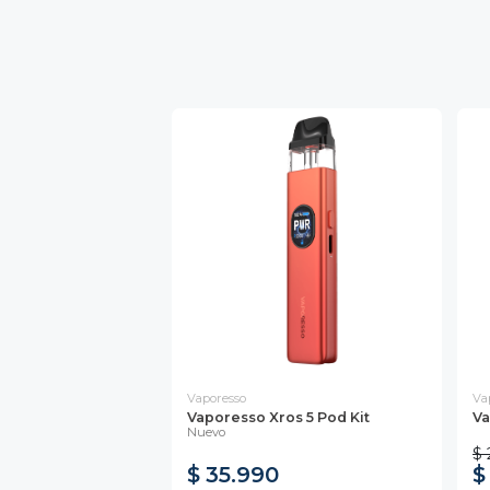
Vaporesso
Va
Vaporesso Xros 5 Pod Kit
Va
Nuevo
$ 
$ 35.990
$