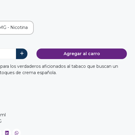
G - Nicotina
Agregar al carro
para los verdaderos aficionados al tabaco que buscan un
 toques de crema española.
0ml
G