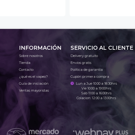
INFORMACIÓN
SERVICIO AL CLIENTE
Sobre nosotros
Delivery gratuito
Tienda
Envíos gratis
Contacto
Política de garantía
¿qué es el vapeo?
Cupón primera compra
Guía de iniciación
Lun a Jue 10:00 a 18:30hrs
Vie 10:00 a 19:00hrs
Ventas mayoristas
Sáb 11:00 a 16:00hrs
Colacion: 12:00 a 13:00hrs