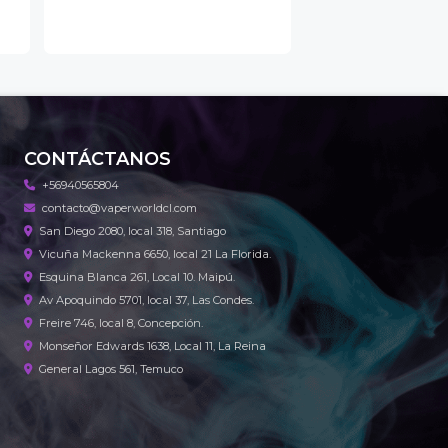
CONTÁCTANOS
+56940565804
contacto@vaperworldcl.com
San Diego 2080, local 318, Santiago
Vicuña Mackenna 6650, local 21 La Florida.
Esquina Blanca 261, Local 10. Maipú.
Av Apoquindo 5701, local 37, Las Condes.
Freire 746, local 8, Concepción.
Monseñor Edwards 1638, Local 11, La Reina
General Lagos 561, Temuco