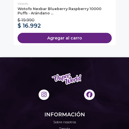
Wotofo
Lif
f -
Wotofo Nexbar Blueberry Raspberry 10000
Li
Puffs - Arándano ...
Sa
$ 19.990
$ 
$ 16.992
$
* C
Agregar al carro
INFORMACIÓN
Sobre nosotros
Tienda