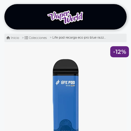
Life pod recarga eco pro blue razz ice 8.000 puff
Inicio
Colecciones
-12%