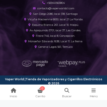
+56940565804
contacto@vaperworldcl.com
San Diego 2080, local 318, Santiago
Vicuña Mackenna 6650, local 21 La Florida.
Esquina Blanca 261, Local 10. Maipú.
Av Apoquindo 5701, local 37, Las Condes.
Freire 746, local 8, Concepción.
Monseñor Edwards 1638, Local 11, La Reina
General Lagos 561, Temuco
Vaper World |Tienda de Vaporizadores y Cigarrillos Electrónicos
© 2026
¿Te gusta mi tienda? Yo vendo con
Bsale
0
Inicio
Carrito
Buscar
Menú