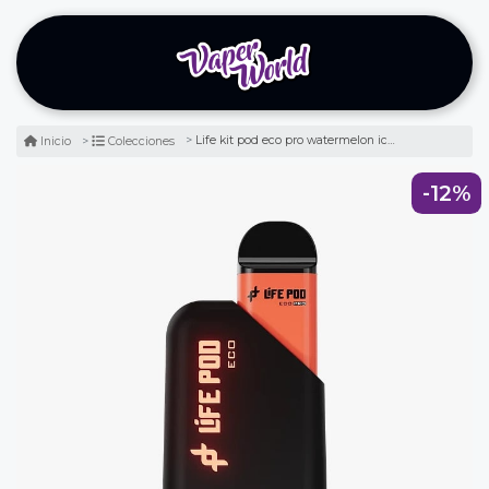
Life kit pod eco pro watermelon ice 8.000 puff - sandía
Inicio
Colecciones
-12%