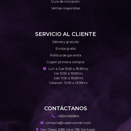
Guía de iniciación
Ventas mayoristas
SERVICIO AL CLIENTE
Delivery gratuito
Envíos gratis
Política de garantía
Cupón primera compra
Lun a Jue 10:00 a 18:30hrs
Vie 10:00 a 19:00hrs
Sáb 11:00 a 16:00hrs
Colacion: 12:00 a 13:00hrs
CONTÁCTANOS
+56940565804
contacto@vaperworldcl.com
San Diego 2080, local 318, Santiago