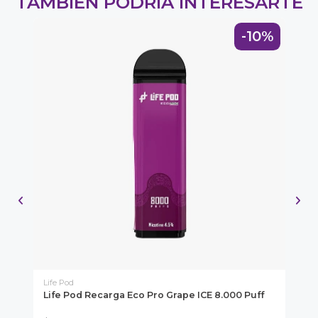
TAMBIÉN PODRÍA INTERESARTE
0%
-10%
Life Pod
Ge
Life Pod Recarga Eco Pro Grape ICE 8.000 Puff
Ge
Pu