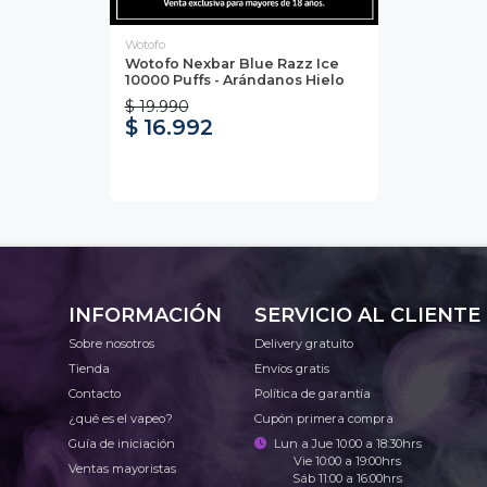
Wotofo
Wotofo Nexbar Blue Razz Ice
10000 Puffs - Arándanos Hielo
$ 19.990
$ 16.992
INFORMACIÓN
SERVICIO AL CLIENTE
Sobre nosotros
Delivery gratuito
Tienda
Envíos gratis
Contacto
Política de garantía
¿qué es el vapeo?
Cupón primera compra
Guía de iniciación
Lun a Jue 10:00 a 18:30hrs
Vie 10:00 a 19:00hrs
Ventas mayoristas
Sáb 11:00 a 16:00hrs