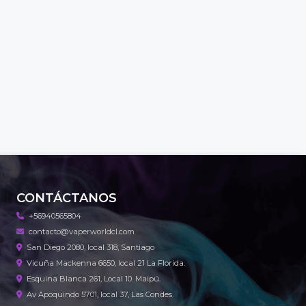
CONTÁCTANOS
+56940565804
contacto@vaperworldcl.com
San Diego 2080, local 318, Santiago
Vicuña Mackenna 6650, local 21 La Florida.
Esquina Blanca 261, Local 10. Maipú.
Av Apoquindo 5701, local 37, Las Condes.