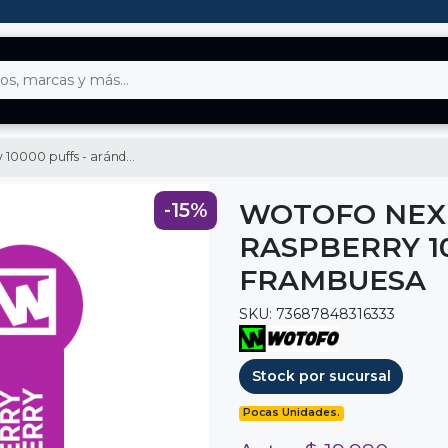
uffs - arándano frambuesa
WOTOFO NEX
-15%
RASPBERRY 1
FRAMBUESA
SKU: 73687848316333
Stock por sucursal
Pocas Unidades.