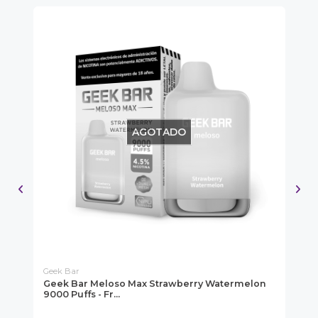
AGOTADO
Geek Bar
Wot
iwi
Geek Bar Meloso Max Strawberry Watermelon
Ca
9000 Puffs - Fr...
$ 