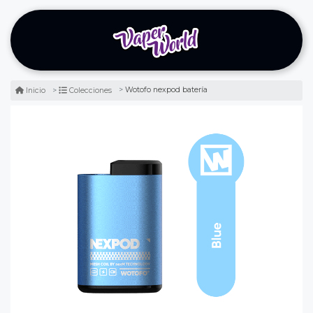
Wotofo nexpod batería
Inicio
Colecciones