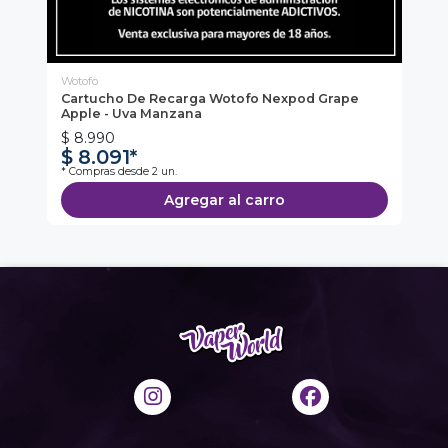
Wotofo
Wot
rry
Cartucho De Recarga Wotofo Nexpod Grape
Ca
Apple - Uva Manzana
St
$ 8.990
$ 
$ 8.091*
$
* Compras desde 2 un.
* C
Agregar al carro