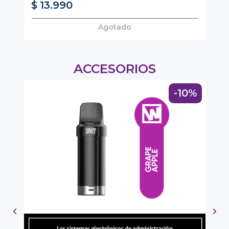
$ 13.990
$
Agotado
ACCESORIOS
0%
-10%