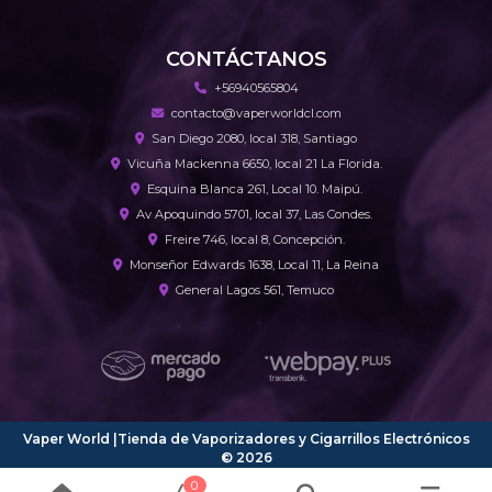
CONTÁCTANOS
+56940565804
contacto@vaperworldcl.com
San Diego 2080, local 318, Santiago
Vicuña Mackenna 6650, local 21 La Florida.
Esquina Blanca 261, Local 10. Maipú.
Av Apoquindo 5701, local 37, Las Condes.
Freire 746, local 8, Concepción.
Monseñor Edwards 1638, Local 11, La Reina
General Lagos 561, Temuco
Vaper World |Tienda de Vaporizadores y Cigarrillos Electrónicos
© 2026
¿Te gusta mi tienda? Yo vendo con
Bsale
0