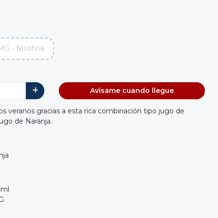
MG - Nicotina
Avísame cuando llegue
los veranos gracias a esta rica combinación tipo jugo de
ugo de Naranja.
nja
0ml
VG