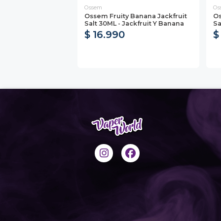
Ossem
Os
Ossem Fruity Banana Jackfruit
Os
Salt 30ML - Jackfruit Y Banana
Sa
$ 16.990
$