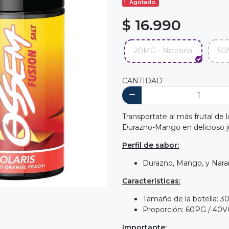
Agotado.
$ 16.990
20MG - Nicotina
50
CANTIDAD
Transportate al más frutal de 
Durazno-Mango en delicioso j
Perfil de sabor:
Durazno, Mango, y Nara
Características:
Tamaño de la botella: 3
Proporción: 60PG / 40
Importante: