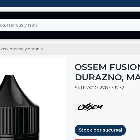
urazno, mango y naranja
OSSEM FUSION
DURAZNO, M
SKU: 74001278379272
Stock por sucursal