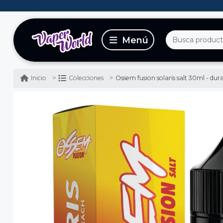
Ossem fusion solaris salt 30ml - d
Inicio
Colecciones