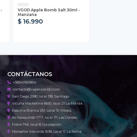
VGOD
-
VGOD Apple Bomb Salt 30ml -
Manzana
$ 16.990
CONTÁCTANOS
+56940565804
contacto@vaperworldcl.com
San Diego 2080, local 318, Santiago
Vicuña Mackenna 6650, local 21 La Florida.
Esquina Blanca 261, Local 10. Maipú.
Av Apoquindo 5701, local 37, Las Condes.
Freire 746, local 8, Concepción.
Monseñor Edwards 1638, Local 11, La Reina