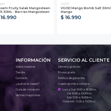
sem
VGOD
sem Fruity Salak Mangosteen
VGOD Mango Bomb Salt 30ml 
lt 30ML - Berries Mangosteen
Mango
 16.990
$ 16.990
INFORMACIÓN
SERVICIO AL CLIENTE
Sobre nosotros
Delivery gratuito
Tienda
Envíos gratis
Contacto
Política de garantía
¿qué es el vapeo?
Cupón primera compra
Guía de iniciación
Lun a Jue 10:00 a 18:30hrs
Vie 10:00 a 19:00hrs
Ventas mayoristas
Sáb 11:00 a 16:00hrs
Colacion: 12:00 a 13:00hrs