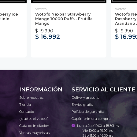
Wotofo
Wotofo
berry Ice
Wotofo Nexbar Strawberry
Wotofo Ne
Hielo
Mango 10000 Puffs - Frutilla
Raspberry 
Mango
Arándano ..
$ 19.990
$ 19.990
$ 16.992
$ 16.99
INFORMACIÓN
SERVICIO AL CLIENTE
Sobre nosotros
Delivery gratuito
Tienda
Envíos gratis
Contacto
Política de garantía
¿qué es el vapeo?
Cupón primera compra
Guía de iniciación
Lun a Jue 10:00 a 18:30hrs
Vie 10:00 a 19:00hrs
Ventas mayoristas
Sáb 11:00 a 16:00hrs