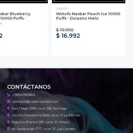
Wotofo
xbar Blueberry
Wotofo Nexbar Peach Ice 10000
10000 Puffs -
Puffs - Durazno Hielo
.
$ 19.990
2
$ 16.992
CONTÁCTANOS
+56940565804
contacto@vaperworldcl.com
San Diego 2080, local 318, Santiago
Vicuña Mackenna 6650, local 21 La Florida.
Esquina Blanca 261, Local 10. Maipú.
Av Apoquindo 5701, local 37, Las Condes.