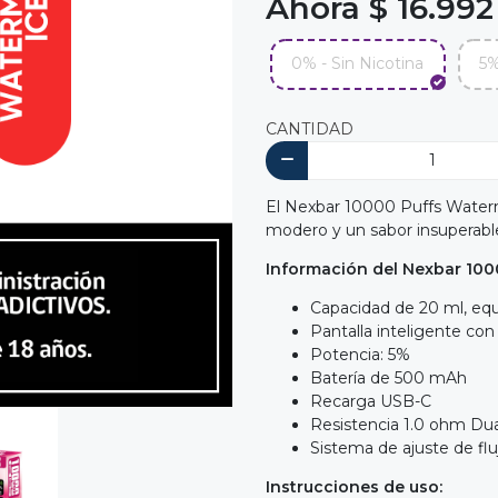
Ahora $ 16.992
0% - Sin Nicotina
5%
CANTIDAD
El Nexbar 10000 Puffs Waterm
modero y un sabor insuperabl
Información del Nexbar 100
Capacidad de 20 ml, equ
Pantalla inteligente con 
Potencia: 5%
Batería de 500 mAh
Recarga USB-C
Resistencia 1.0 ohm Dua
Sistema de ajuste de flu
Instrucciones de uso: