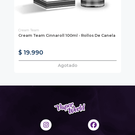
Cream Team
Vap
Cream Team Cinnaroll 100ml - Rollos De Canela
Va
LI
$ 
$ 19.990
$
Agotado