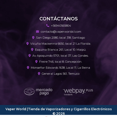
CONTÁCTANOS
+56940565804
contacto@vaperworldcl.com
San Diego 2080, local 318, Santiago
Vicuña Mackenna 6650, local 21 La Florida.
Esquina Blanca 261, Local 10. Maipú.
Av Apoquindo 5701, local 37, Las Condes.
Freire 746, local 8, Concepción.
Monseñor Edwards 1638, Local 11, La Reina
General Lagos 561, Temuco
Vaper World |Tienda de Vaporizadores y Cigarrillos Electrónicos
© 2026