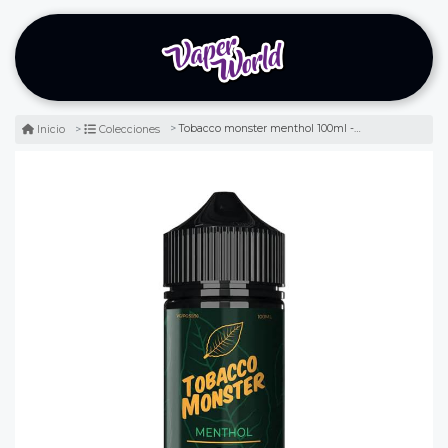
Tobacco monster menthol 100ml - tabaco menthol
Inicio
Colecciones