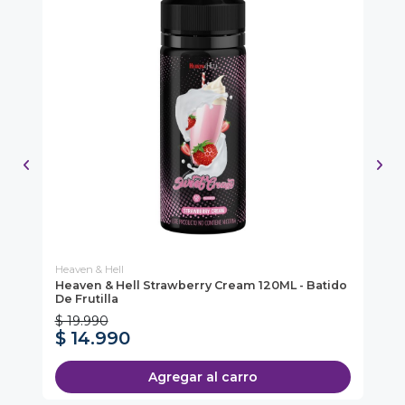
Heaven & Hell
Tob
Heaven & Hell Strawberry Cream 120ML - Batido
To
De Frutilla
Cr
$ 19.990
$ 14.990
$
Agregar al carro