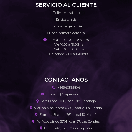
SERVICIO AL CLIENTE
Delivery gratuito
Envíos gratis
Política de garantía
Cupón primera compra
Lun a Jue 10:00 a 18:30hrs
Vie 10:00 a 19:00hrs
Sáb 11:00 a 16:00hrs
Colacion: 12:00 a 13:00hrs
CONTÁCTANOS
+56940565804
contacto@vaperworldcl.com
San Diego 2080, local 318, Santiago
Vicuña Mackenna 6650, local 21 La Florida.
Esquina Blanca 261, Local 10. Maipú.
Av Apoquindo 5701, local 37, Las Condes.
Freire 746, local 8, Concepción.