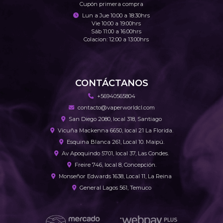
Cupón primera compra
Lun a Jue 10:00 a 18:30hrs
Vie 10:00 a 19:00hrs
Sáb 11:00 a 16:00hrs
Colacion: 12:00 a 13:00hrs
CONTÁCTANOS
+56940565804
contacto@vaperworldcl.com
San Diego 2080, local 318, Santiago
Vicuña Mackenna 6650, local 21 La Florida.
Esquina Blanca 261, Local 10. Maipú.
Av Apoquindo 5701, local 37, Las Condes.
Freire 746, local 8, Concepción.
Monseñor Edwards 1638, Local 11, La Reina
General Lagos 561, Temuco