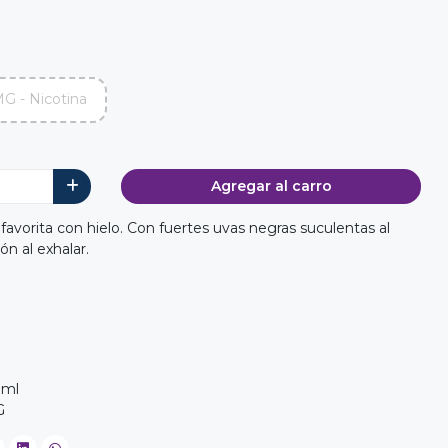
G - Nicotina
Agregar al carro
avorita con hielo. Con fuertes uvas negras suculentas al
ón al exhalar.
0ml
G