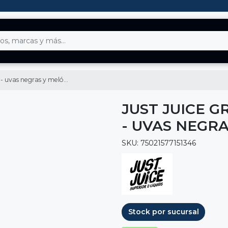
vas negras y melón dulce
JUST JUICE G
- UVAS NEGR
SKU: 75021577151346
Stock por sucursal