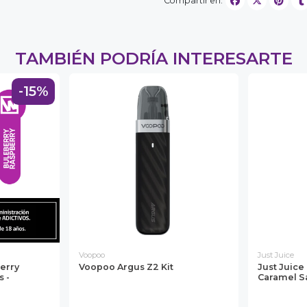
Compartir en:
TAMBIÉN PODRÍA INTERESARTE
-15%
Voopoo
Just Juice
erry
Voopoo Argus Z2 Kit
Just Juice
 -
Caramel Sa