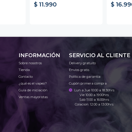
$ 11.990
$ 16.99
INFORMACIÓN
SERVICIO AL CLIENTE
Sobre nosotros
Delivery gratuito
Tienda
Envíos gratis
Contacto
Política de garantía
¿qué es el vapeo?
Cupón primera compra
Guía de iniciación
Lun a Jue 10:00 a 18:30hrs
Vie 10:00 a 19:00hrs
Ventas mayoristas
Sáb 11:00 a 16:00hrs
Colacion: 12:00 a 13:00hrs