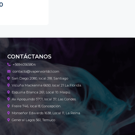
0
CONTÁCTANOS
+56940565804
contacto@vaperworldcl.com
San Diego 2080, local 318, Santiago
Vicuña Mackenna 6650, local 21 La Florida.
Esquina Blanca 261, Local 10. Maipú.
Av Apoquindo 5701, local 37, Las Condes.
Freire 746, local 8, Concepción.
Monseñor Edwards 1638, Local 11, La Reina
General Lagos 561, Temuco