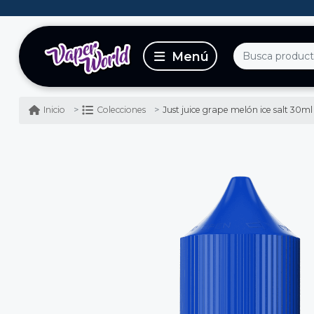
Just juice grape melón ice salt 30ml - u
Inicio
Colecciones