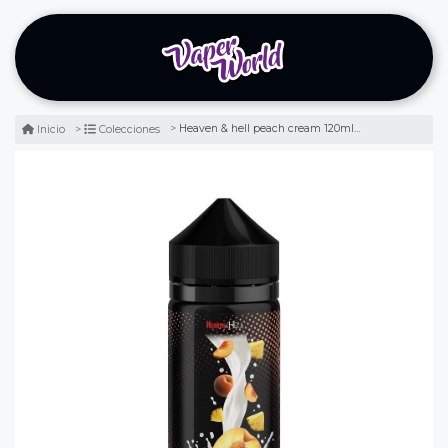
Heaven & hell peach cream 120ml - batido de durazno
Inicio
Colecciones