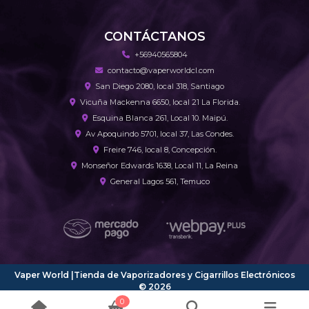
CONTÁCTANOS
+56940565804
contacto@vaperworldcl.com
San Diego 2080, local 318, Santiago
Vicuña Mackenna 6650, local 21 La Florida.
Esquina Blanca 261, Local 10. Maipú.
Av Apoquindo 5701, local 37, Las Condes.
Freire 746, local 8, Concepción.
Monseñor Edwards 1638, Local 11, La Reina
General Lagos 561, Temuco
Vaper World |Tienda de Vaporizadores y Cigarrillos Electrónicos
© 2026
¿Te gusta mi tienda? Yo vendo con
Bsale
0