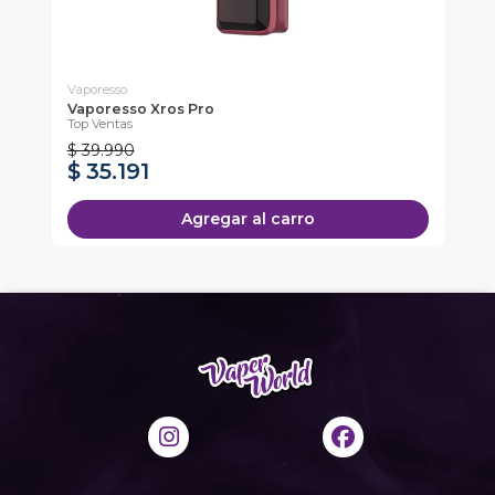
Vaporesso
Ge
Vaporesso Xros Pro
Ge
Top Ventas
NU
$ 39.990
$ 35.191
$
Agregar al carro