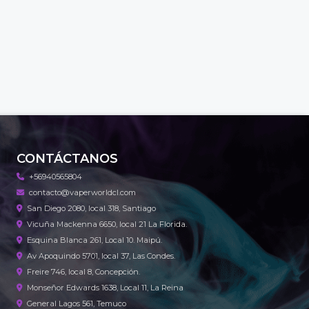
CONTÁCTANOS
+56940565804
contacto@vaperworldcl.com
San Diego 2080, local 318, Santiago
Vicuña Mackenna 6650, local 21 La Florida.
Esquina Blanca 261, Local 10. Maipú.
Av Apoquindo 5701, local 37, Las Condes.
Freire 746, local 8, Concepción.
Monseñor Edwards 1638, Local 11, La Reina
General Lagos 561, Temuco