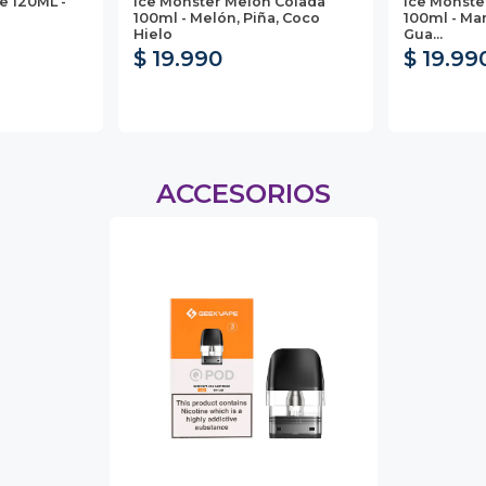
e 120ML -
Ice Monster Melon Colada
Ice Monste
100ml - Melón, Piña, Coco
100ml - Ma
Hielo
Gua...
$ 19.990
$ 19.99
ACCESORIOS