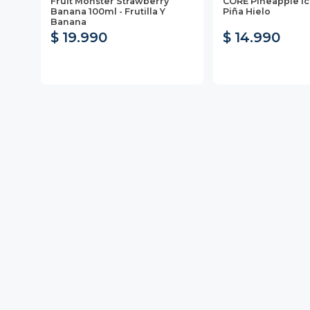
Fruit Monster Strawberry
CORE Pineapple Ic
Banana 100ml - Frutilla Y
Piña Hielo
Banana
$ 19.990
$ 14.990