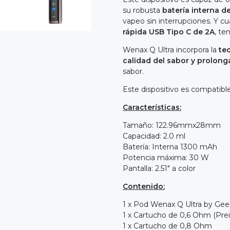
su robusta
batería interna 
vapeo sin interrupciones. Y c
rápida USB Tipo C de 2A
, te
Wenax Q Ultra incorpora la
te
calidad del sabor y prolonga 
sabor.
Este dispositivo es compatibl
Características:
Tamaño: 122.96mmx28mm
Capacidad: 2.0 ml
Batería: Interna 1300 mAh
Potencia máxima: 30 W
Pantalla: 2.51" a color
Contenido:
1 x Pod Wenax Q Ultra by Gee
1 x Cartucho de 0,6 Ohm (Prei
1 x Cartucho de 0,8 Ohm