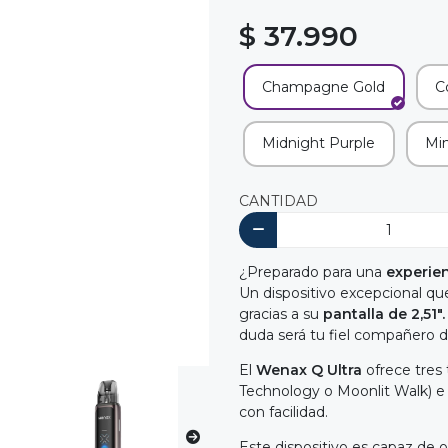
$ 37.990
Champagne Gold
C
Midnight Purple
Mi
CANTIDAD
¿Preparado para una
experien
Un dispositivo excepcional q
gracias a su
pantalla de 2,51".
duda será tu fiel compañero de
El
Wenax Q Ultra
ofrece tres
Technology o Moonlit Walk) e 
con facilidad.
Este dispositivo es capaz de 