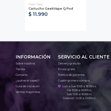
Geek Vape
Cartucho GeekVape Q Pod
$ 11.990
INFORMACIÓN
SERVICIO AL CLIENTE
Sobre nosotros
Delivery gratuito
Tienda
Envíos gratis
Contacto
Política de garantía
¿qué es el vapeo?
Cupón primera compra
Guía de iniciación
Lun a Jue 10:00 a 18:30hrs
Vie 10:00 a 19:00hrs
Ventas mayoristas
Sáb 11:00 a 16:00hrs
Colacion: 12:00 a 13:00hrs