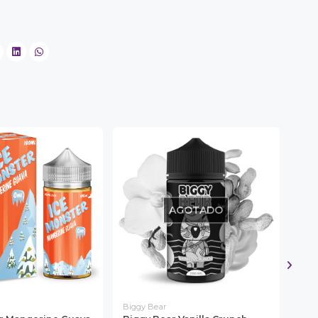
AGOTADO
Biggy Bear
Core