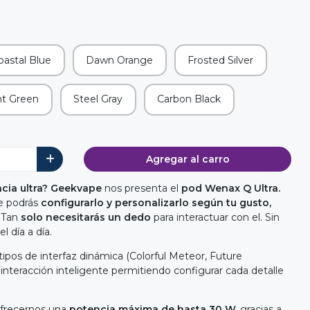
oastal Blue
Dawn Orange
Frosted Silver
nt Green
Steel Gray
Carbon Black
Agregar al carro
cia ultra?
Geekvape
nos presenta el
pod Wenax Q Ultra.
ue podrás
configurarlo y personalizarlo
según tu gusto,
Tan
solo necesitarás un dedo
para interactuar con el. Sin
l día a día.
 tipos de interfaz dinámica (Colorful Meteor, Future
interacción inteligente permitiendo configurar cada detalle
ofrecernos una
potencia máxima de hasta 30 W,
gracias a