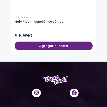
Holy Juice Lab
Pod
o
Holy Fiber - Algodón Orgánico
Po
So
Nu
$ 6.990
$
Agregar al carro