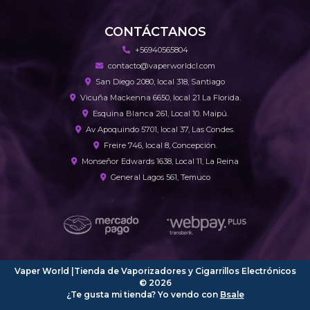
CONTÁCTANOS
+56940565804
contacto@vaperworldcl.com
San Diego 2080, local 318, Santiago
Vicuña Mackenna 6650, local 21 La Florida.
Esquina Blanca 261, Local 10. Maipú.
Av Apoquindo 5701, local 37, Las Condes.
Freire 746, local 8, Concepción.
Monseñor Edwards 1638, Local 11, La Reina
General Lagos 561, Temuco
Vaper World |Tienda de Vaporizadores y Cigarrillos Electrónicos
© 2026
¿Te gusta mi tienda? Yo vendo con
Bsale