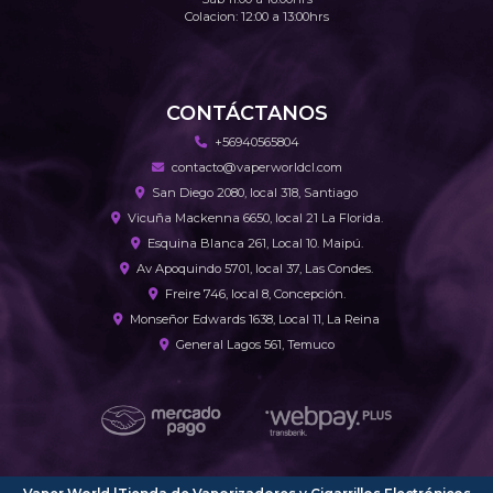
Colacion: 12:00 a 13:00hrs
CONTÁCTANOS
+56940565804
contacto@vaperworldcl.com
San Diego 2080, local 318, Santiago
Vicuña Mackenna 6650, local 21 La Florida.
Esquina Blanca 261, Local 10. Maipú.
Av Apoquindo 5701, local 37, Las Condes.
Freire 746, local 8, Concepción.
Monseñor Edwards 1638, Local 11, La Reina
General Lagos 561, Temuco