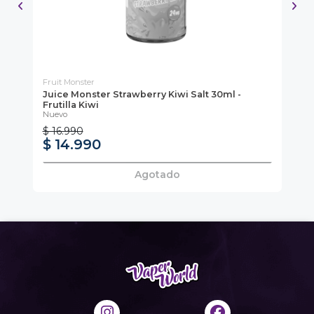
Fruit Monster
Vap
Juice Monster Strawberry Kiwi Salt 30ml -
Re
Pac
Frutilla Kiwi
Nuevo
$ 16.990
$ 14.990
$
Agotado