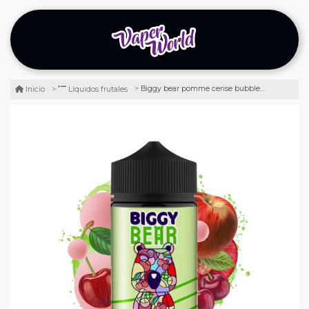
Biggy bear pomme cerise bubblegum 200ml - manzana chicle
Inicio
Líquidos frutales