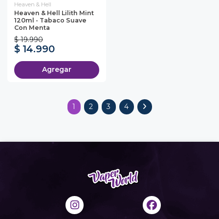
Heaven & Hell
Heaven & Hell Lilith Mint
120ml - Tabaco Suave
Con Menta
$ 19.990
$ 14.990
Agregar
1
2
3
4