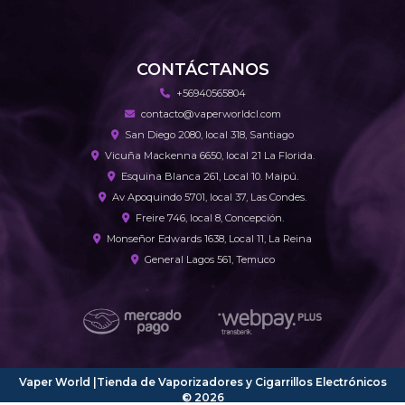
CONTÁCTANOS
+56940565804
contacto@vaperworldcl.com
San Diego 2080, local 318, Santiago
Vicuña Mackenna 6650, local 21 La Florida.
Esquina Blanca 261, Local 10. Maipú.
Av Apoquindo 5701, local 37, Las Condes.
Freire 746, local 8, Concepción.
Monseñor Edwards 1638, Local 11, La Reina
General Lagos 561, Temuco
Vaper World |Tienda de Vaporizadores y Cigarrillos Electrónicos
© 2026