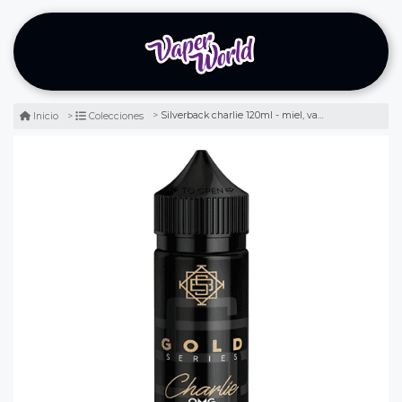
Silverback charlie 120ml - miel, vainilla y tabaco
Inicio
Colecciones