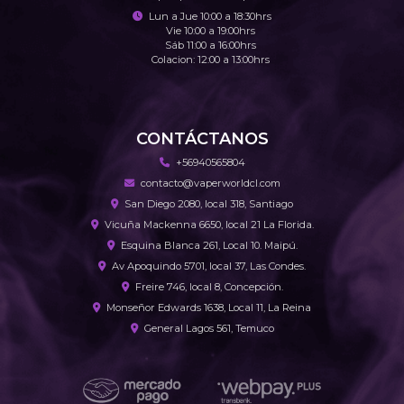
Lun a Jue 10:00 a 18:30hrs
Vie 10:00 a 19:00hrs
Sáb 11:00 a 16:00hrs
Colacion: 12:00 a 13:00hrs
CONTÁCTANOS
+56940565804
contacto@vaperworldcl.com
San Diego 2080, local 318, Santiago
Vicuña Mackenna 6650, local 21 La Florida.
Esquina Blanca 261, Local 10. Maipú.
Av Apoquindo 5701, local 37, Las Condes.
Freire 746, local 8, Concepción.
Monseñor Edwards 1638, Local 11, La Reina
General Lagos 561, Temuco