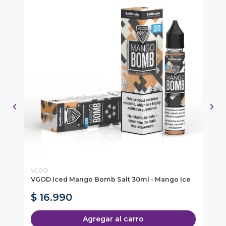
VGOD
Vo
VGOD Iced Mango Bomb Salt 30ml - Mango Ice
Ca
Pa
$ 16.990
$
Agregar al carro