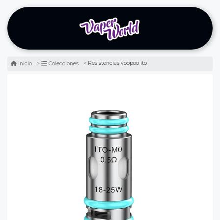
Resistencias voopoo ito
Inicio
Colecciones