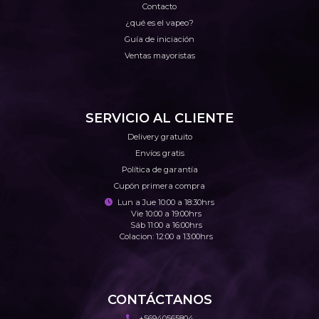
Contacto
¿qué es el vapeo?
Guía de iniciación
Ventas mayoristas
SERVICIO AL CLIENTE
Delivery gratuito
Envíos gratis
Política de garantía
Cupón primera compra
Lun a Jue 10:00 a 18:30hrs
Vie 10:00 a 19:00hrs
Sáb 11:00 a 16:00hrs
Colacion: 12:00 a 13:00hrs
CONTÁCTANOS
+56940565804