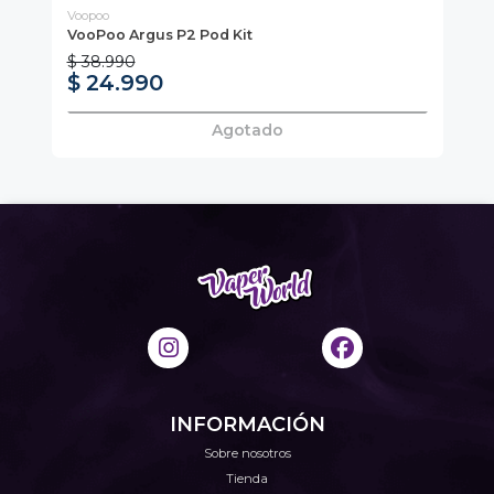
Voopoo
Vo
VooPoo Argus P2 Pod Kit
Ca
Pa
$ 38.990
$ 24.990
$
Agotado
INFORMACIÓN
Sobre nosotros
Tienda