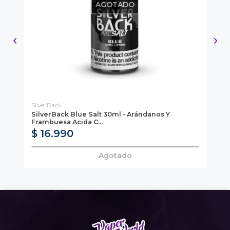
AGOTADO
SilverBack
Vap
SilverBack Blue Salt 30ml - Arándanos Y
Ca
Pa
Frambuesa Acida C...
$ 16.990
$
Agotado