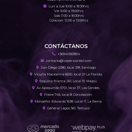
Lun a Jue 10:00 a 18:30hrs
Vie 10:00 a 19:00hrs
Sáb 11:00 a 16:00hrs
Colacion: 12:00 a 13:00hrs
CONTÁCTANOS
+56940565804
contacto@vaperworldcl.com
San Diego 2080, local 318, Santiago
Vicuña Mackenna 6650, local 21 La Florida.
Esquina Blanca 261, Local 10. Maipú.
Av Apoquindo 5701, local 37, Las Condes.
Freire 746, local 8, Concepción.
Monseñor Edwards 1638, Local 11, La Reina
General Lagos 561, Temuco