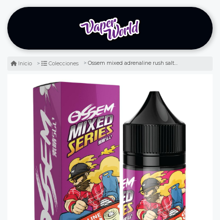
Ossem mixed adrenaline rush salt 30ml - grosella con frutilla
Inicio
Colecciones