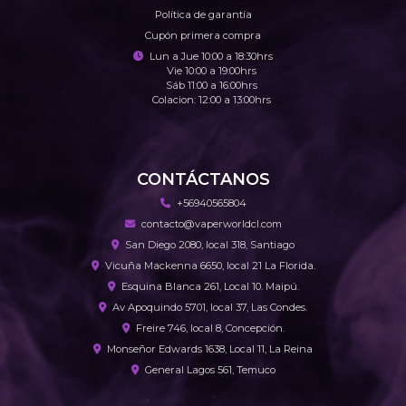
Política de garantía
Cupón primera compra
Lun a Jue 10:00 a 18:30hrs
Vie 10:00 a 19:00hrs
Sáb 11:00 a 16:00hrs
Colacion: 12:00 a 13:00hrs
CONTÁCTANOS
+56940565804
contacto@vaperworldcl.com
San Diego 2080, local 318, Santiago
Vicuña Mackenna 6650, local 21 La Florida.
Esquina Blanca 261, Local 10. Maipú.
Av Apoquindo 5701, local 37, Las Condes.
Freire 746, local 8, Concepción.
Monseñor Edwards 1638, Local 11, La Reina
General Lagos 561, Temuco