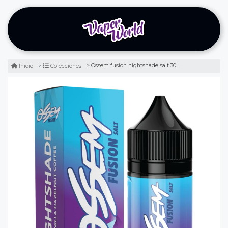
Ossem fusion nightshade salt 30ml - café latte
Inicio
Colecciones