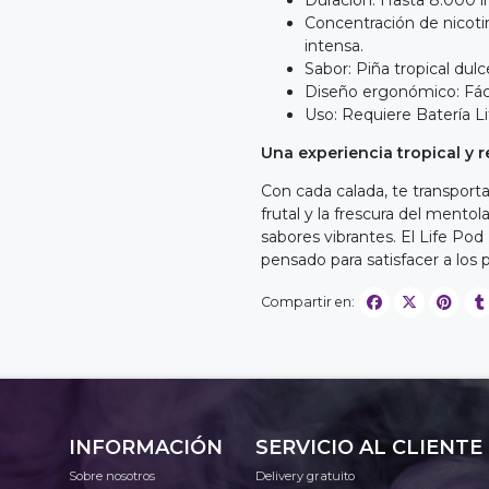
Duración: Hasta 8.000 i
Concentración de nicoti
intensa.
Sabor: Piña tropical dulc
Diseño ergonómico: Fáci
Uso: Requiere Batería L
Una experiencia tropical y 
Con cada calada, te transportar
frutal y la frescura del mentol
sabores vibrantes. El Life Po
pensado para satisfacer a los
Compartir en:
INFORMACIÓN
SERVICIO AL CLIENTE
Sobre nosotros
Delivery gratuito