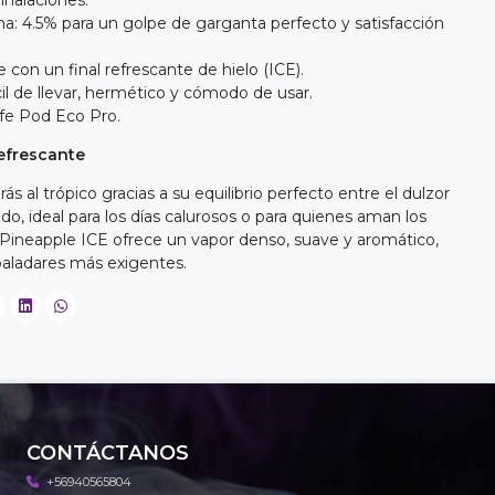
nhalaciones.
na: 4.5% para un golpe de garganta perfecto y satisfacción
e con un final refrescante de hielo (ICE).
l de llevar, hermético y cómodo de usar.
ife Pod Eco Pro.
refrescante
ás al trópico gracias a su equilibrio perfecto entre el dulzor
ado, ideal para los días calurosos o para quienes aman los
d Pineapple ICE ofrece un vapor denso, suave y aromático,
 paladares más exigentes.
CONTÁCTANOS
+56940565804