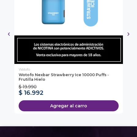
Wotofo
Lif
0
Wotofo Nexbar Strawberry Ice 10000 Puffs -
Li
Frutilla Hielo
10
$ 19.990
$ 16.992
$
Agregar al carro