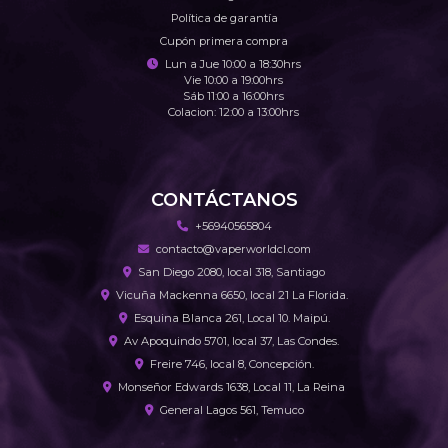
Política de garantía
Cupón primera compra
Lun a Jue 10:00 a 18:30hrs
Vie 10:00 a 19:00hrs
Sáb 11:00 a 16:00hrs
Colacion: 12:00 a 13:00hrs
CONTÁCTANOS
+56940565804
contacto@vaperworldcl.com
San Diego 2080, local 318, Santiago
Vicuña Mackenna 6650, local 21 La Florida.
Esquina Blanca 261, Local 10. Maipú.
Av Apoquindo 5701, local 37, Las Condes.
Freire 746, local 8, Concepción.
Monseñor Edwards 1638, Local 11, La Reina
General Lagos 561, Temuco