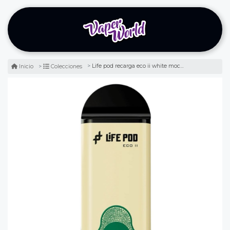
Life pod recarga eco ii white mocha ice 10.000 puff
Inicio
Colecciones