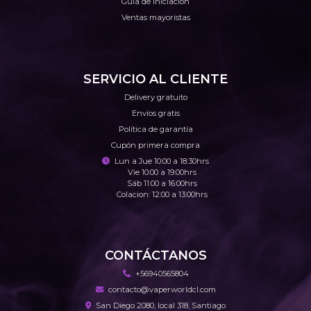
Guía de iniciación
Ventas mayoristas
SERVICIO AL CLIENTE
Delivery gratuito
Envíos gratis
Política de garantía
Cupón primera compra
Lun a Jue 10:00 a 18:30hrs
Vie 10:00 a 19:00hrs
Sáb 11:00 a 16:00hrs
Colacion: 12:00 a 13:00hrs
CONTÁCTANOS
+56940565804
contacto@vaperworldcl.com
San Diego 2080, local 318, Santiago