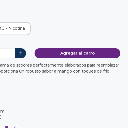
G - Nicotina
Agregar al carro
 gama de sabores perfectamente elaborados para reemplazar
oporciona un robusto sabor a mango con toques de frio.
0ml
G