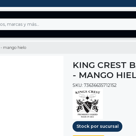
l - mango hielo
KING CREST 
- MANGO HIE
SKU: 73636635712152
Stock por sucursal