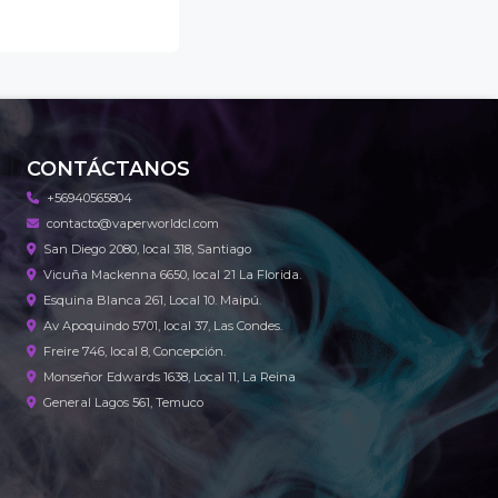
CONTÁCTANOS
+56940565804
contacto@vaperworldcl.com
San Diego 2080, local 318, Santiago
Vicuña Mackenna 6650, local 21 La Florida.
Esquina Blanca 261, Local 10. Maipú.
Av Apoquindo 5701, local 37, Las Condes.
Freire 746, local 8, Concepción.
Monseñor Edwards 1638, Local 11, La Reina
General Lagos 561, Temuco