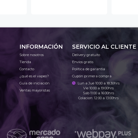
INFORMACIÓN
SERVICIO AL CLIENTE
Sobre nosotros
Delivery gratuito
Tienda
Envíos gratis
Contacto
Política de garantía
¿qué es el vapeo?
Cupón primera compra
Guía de iniciación
Lun a Jue 10:00 a 18:30hrs
Vie 10:00 a 19:00hrs
Ventas mayoristas
Sáb 11:00 a 16:00hrs
Colacion: 12:00 a 13:00hrs