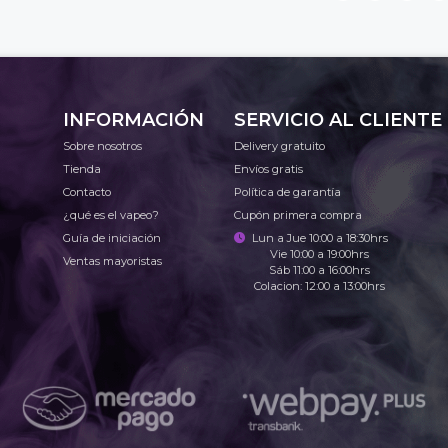
INFORMACIÓN
SERVICIO AL CLIENTE
Sobre nosotros
Delivery gratuito
Tienda
Envíos gratis
Contacto
Política de garantía
¿qué es el vapeo?
Cupón primera compra
Guía de iniciación
Lun a Jue 10:00 a 18:30hrs
Vie 10:00 a 19:00hrs
Ventas mayoristas
Sáb 11:00 a 16:00hrs
Colacion: 12:00 a 13:00hrs