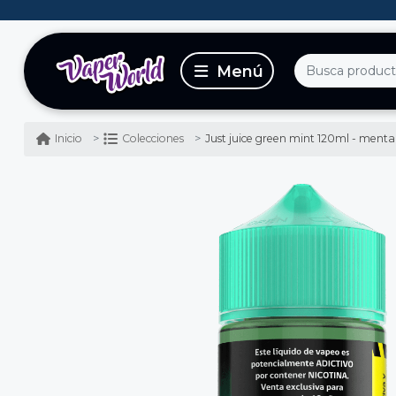
Just juice green mint 120ml - menta
Inicio
Colecciones