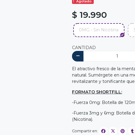
Agotado.
$ 19.990
0MG - Sin Nicotina
CANTIDAD
El atractivo fresco de la ment
natural. Sumérgete en una m
revitalizante y tonificante qu
FORMATO SHORTFILL:
-Fuerza 0mg: Botella de 120m
-Fuerza 3mg y 6mg: Botella d
(Nicotina).
Compartir en: