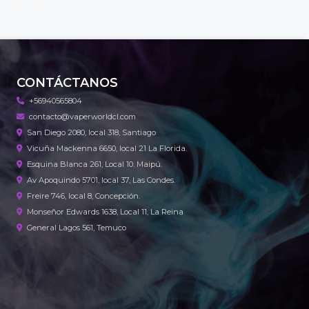
CONTÁCTANOS
+56940565804
contacto@vaperworldcl.com
San Diego 2080, local 318, Santiago
Vicuña Mackenna 6650, local 21 La Florida.
Esquina Blanca 261, Local 10. Maipú.
Av Apoquindo 5701, local 37, Las Condes.
Freire 746, local 8, Concepción.
Monseñor Edwards 1638, Local 11, La Reina
General Lagos 561, Temuco