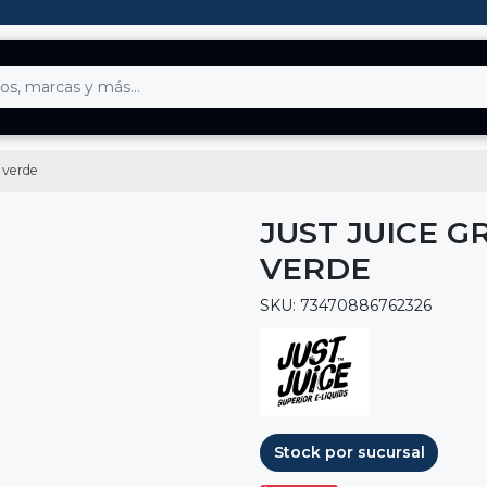
 verde
JUST JUICE G
VERDE
SKU: 73470886762326
Stock por sucursal