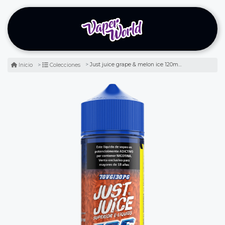
Just juice grape & melon ice 120ml - uvas negras y melón dulce
Inicio
Colecciones