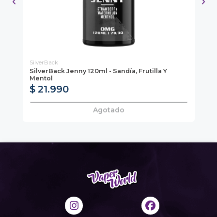
SilverBack
Hea
SilverBack Jenny 120ml - Sandía, Frutilla Y
He
Mentol
Ar
$ 21.990
$
Agotado