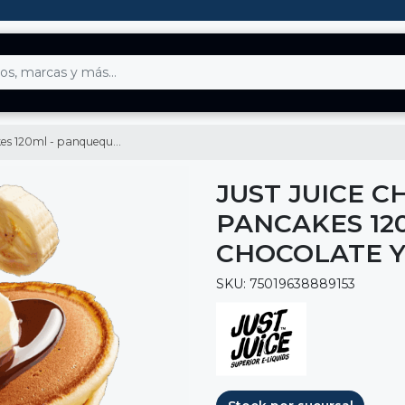
queques de chocolate y banana
JUST JUICE 
PANCAKES 12
CHOCOLATE 
SKU: 75019638889153