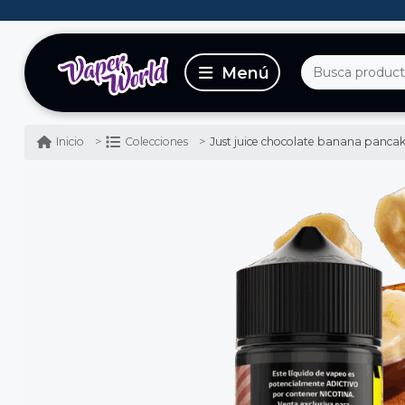
Just juice chocolate banana pancakes 120ml - pan
Inicio
Colecciones