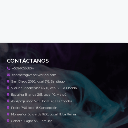
CONTÁCTANOS
+56940565804
contacto@vaperworldcl.com
San Diego 2080, local 318, Santiago
Vicuña Mackenna 6650, local 21 La Florida.
Esquina Blanca 261, Local 10. Maipú.
Av Apoquindo 5701, local 37, Las Condes.
Freire 746, local 8, Concepción.
Monseñor Edwards 1638, Local 11, La Reina
General Lagos 561, Temuco