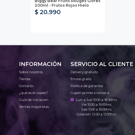
Biggy Bear Fruits Rouges Givres
200ml - Frutos Rojos Hielo
$ 20.990
INFORMACIÓN
SERVICIO AL CLIENTE
Sobre nosotros
Delivery gratuito
Tienda
Envíos gratis
Contacto
Política de garantía
¿qué es el vapeo?
Cupón primera compra
Guía de iniciación
Lun a Jue 10:00 a 18:30hrs
Vie 10:00 a 19:00hrs
Ventas mayoristas
Sáb 11:00 a 16:00hrs
Colacion: 12:00 a 13:00hrs