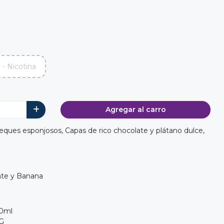
- Nicotina
Agregar al carro
eques esponjosos, Capas de rico chocolate y plátano dulce,
te y Banana
20ml
PG