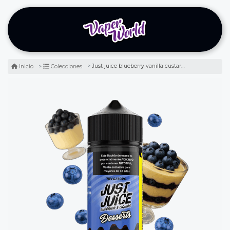
Just juice blueberry vanilla custard 120ml - crema y arándanos
Inicio
Colecciones