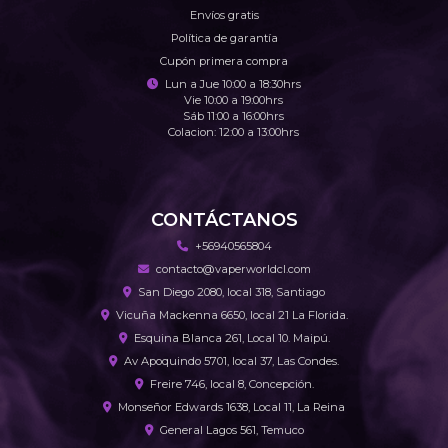
Envíos gratis
Política de garantía
Cupón primera compra
Lun a Jue 10:00 a 18:30hrs
Vie 10:00 a 19:00hrs
Sáb 11:00 a 16:00hrs
Colacion: 12:00 a 13:00hrs
CONTÁCTANOS
+56940565804
contacto@vaperworldcl.com
San Diego 2080, local 318, Santiago
Vicuña Mackenna 6650, local 21 La Florida.
Esquina Blanca 261, Local 10. Maipú.
Av Apoquindo 5701, local 37, Las Condes.
Freire 746, local 8, Concepción.
Monseñor Edwards 1638, Local 11, La Reina
General Lagos 561, Temuco