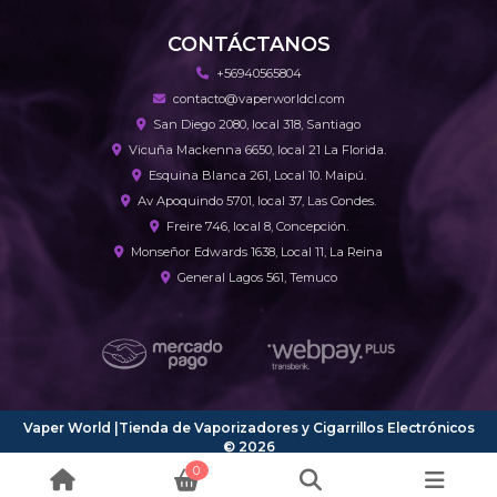
CONTÁCTANOS
+56940565804
contacto@vaperworldcl.com
San Diego 2080, local 318, Santiago
Vicuña Mackenna 6650, local 21 La Florida.
Esquina Blanca 261, Local 10. Maipú.
Av Apoquindo 5701, local 37, Las Condes.
Freire 746, local 8, Concepción.
Monseñor Edwards 1638, Local 11, La Reina
General Lagos 561, Temuco
Vaper World |Tienda de Vaporizadores y Cigarrillos Electrónicos
© 2026
¿Te gusta mi tienda? Yo vendo con
Bsale
0