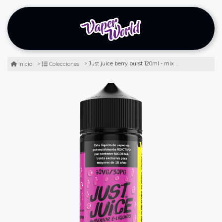
Just juice berry burst 120ml - mix de berries
Inicio
Colecciones