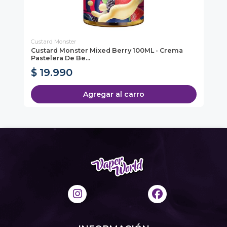
Custard Monster
Vap
Custard Monster Mixed Berry 100ML - Crema
Va
Pastelera De Be...
$ 
$ 19.990
$
Agregar al carro