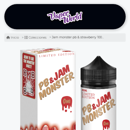
Jam monster pb & strawberry 100ml - mermelada de frutilla
Inicio
Colecciones