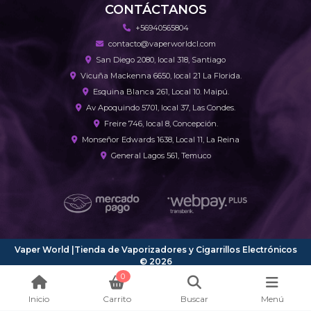
CONTÁCTANOS
+56940565804
contacto@vaperworldcl.com
San Diego 2080, local 318, Santiago
Vicuña Mackenna 6650, local 21 La Florida.
Esquina Blanca 261, Local 10. Maipú.
Av Apoquindo 5701, local 37, Las Condes.
Freire 746, local 8, Concepción.
Monseñor Edwards 1638, Local 11, La Reina
General Lagos 561, Temuco
Vaper World |Tienda de Vaporizadores y Cigarrillos Electrónicos
© 2026
¿Te gusta mi tienda? Yo vendo con
Bsale
0
Inicio
Carrito
Buscar
Menú