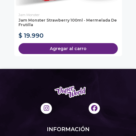
Jam Monster
Cus
Jam Monster Strawberry 100ml - Mermelada De
Cu
Frutilla
- V
Nu
$ 19.990
$
Agregar al carro
INFORMACIÓN