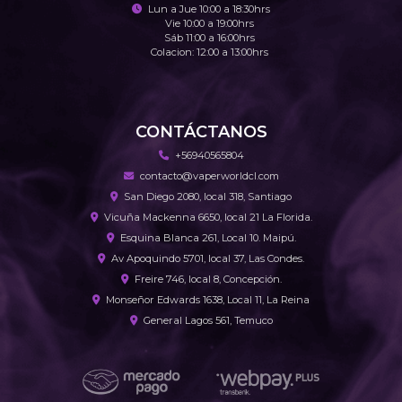
Lun a Jue 10:00 a 18:30hrs
Vie 10:00 a 19:00hrs
Sáb 11:00 a 16:00hrs
Colacion: 12:00 a 13:00hrs
CONTÁCTANOS
+56940565804
contacto@vaperworldcl.com
San Diego 2080, local 318, Santiago
Vicuña Mackenna 6650, local 21 La Florida.
Esquina Blanca 261, Local 10. Maipú.
Av Apoquindo 5701, local 37, Las Condes.
Freire 746, local 8, Concepción.
Monseñor Edwards 1638, Local 11, La Reina
General Lagos 561, Temuco