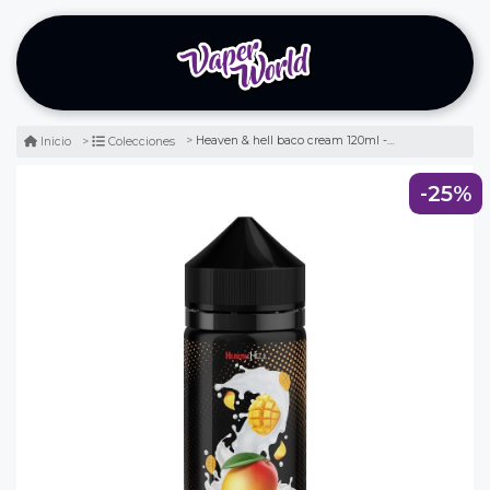
Heaven & hell baco cream 120ml - batido de mango
Inicio
Colecciones
-25%