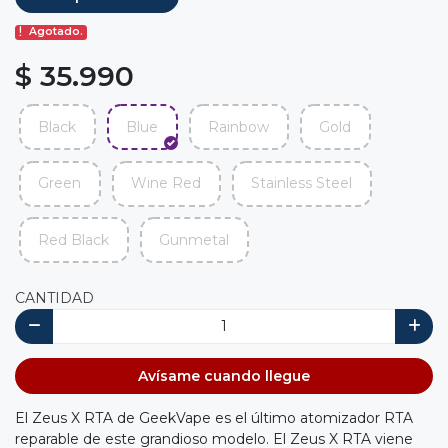
Agotado.
$ 35.990
Black
Blue
Rainbow
Gold
Green
Wine Red
Stainless Steel
Red Black
Gunmetal
CANTIDAD
Avísame cuando llegue
El Zeus X RTA de GeekVape es el último atomizador RTA
reparable de este grandioso modelo. El Zeus X RTA viene