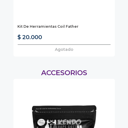
Vap
Kit De Herramientas Coil Father
Va
Nu
$ 20.000
$
Agotado
ACCESORIOS