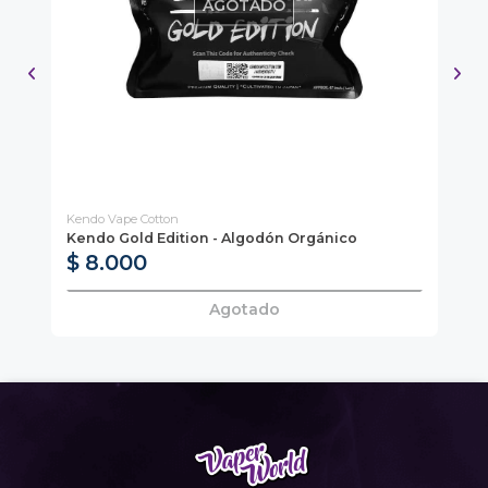
AGOTADO
Kendo Vape Cotton
Kendo Gold Edition - Algodón Orgánico
Ar
$ 8.000
$
Agotado