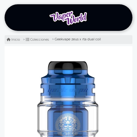
Geekvape zeus x rta dual coil
Inicio
Colecciones