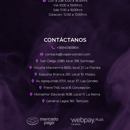
Lun a Jue 10:00 a 18:30hrs
Vie 10:00 a 19:00hrs
Sáb 11:00 a 16:00hrs
Colacion: 12:00 a 13:00hrs
CONTÁCTANOS
+56940565804
contacto@vaperworldcl.com
San Diego 2080, local 318, Santiago
Vicuña Mackenna 6650, local 21 La Florida.
Esquina Blanca 261, Local 10. Maipú.
Av Apoquindo 5701, local 37, Las Condes.
Freire 746, local 8, Concepción.
Monseñor Edwards 1638, Local 11, La Reina
General Lagos 561, Temuco