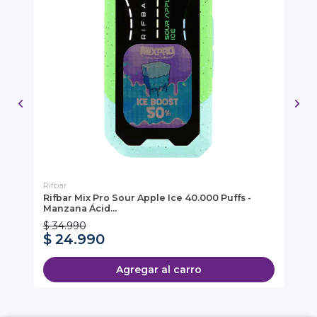
Rifbar
Rif
Rifbar Mix Pro Sour Apple Ice 40.000 Puffs -
Ri
Manzana Ácid...
Fr
$ 34.990
$ 
$ 24.990
$
Agregar al carro