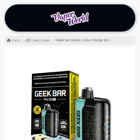
Geek bar pulse x sour mango pineapple 25000 puff - mango piña
Inicio
Colecciones