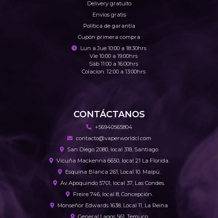
Delivery gratuito
Envíos gratis
Política de garantía
Cupón primera compra
Lun a Jue 10:00 a 18:30hrs
Vie 10:00 a 19:00hrs
Sáb 11:00 a 16:00hrs
Colacion: 12:00 a 13:00hrs
CONTÁCTANOS
+56940565804
contacto@vaperworldcl.com
San Diego 2080, local 318, Santiago
Vicuña Mackenna 6650, local 21 La Florida.
Esquina Blanca 261, Local 10. Maipú.
Av Apoquindo 5701, local 37, Las Condes.
Freire 746, local 8, Concepción.
Monseñor Edwards 1638, Local 11, La Reina
General Lagos 561, Temuco