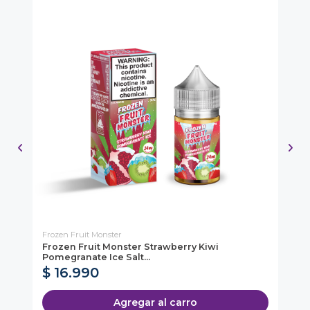
Frozen Fruit Monster
Vap
Frozen Fruit Monster Strawberry Kiwi
Ca
Pa
Pomegranate Ice Salt...
$ 16.990
$
Agregar al carro