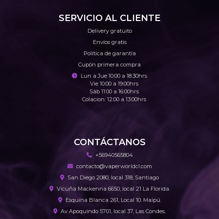
SERVICIO AL CLIENTE
Delivery gratuito
Envíos gratis
Política de garantía
Cupón primera compra
Lun a Jue 10:00 a 18:30hrs
Vie 10:00 a 19:00hrs
Sáb 11:00 a 16:00hrs
Colacion: 12:00 a 13:00hrs
CONTÁCTANOS
+56940565804
contacto@vaperworldcl.com
San Diego 2080, local 318, Santiago
Vicuña Mackenna 6650, local 21 La Florida.
Esquina Blanca 261, Local 10. Maipú.
Av Apoquindo 5701, local 37, Las Condes.