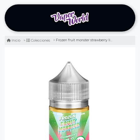
Frozen fruit monster strawberry lime salt 30ml - frutilla lima
Inicio
Colecciones