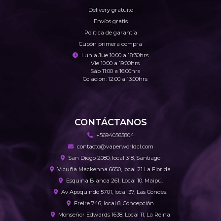
Delivery gratuito
Envíos gratis
Política de garantía
Cupón primera compra
Lun a Jue 10:00 a 18:30hrs
Vie 10:00 a 19:00hrs
Sáb 11:00 a 16:00hrs
Colacion: 12:00 a 13:00hrs
CONTÁCTANOS
+56940565804
contacto@vaperworldcl.com
San Diego 2080, local 318, Santiago
Vicuña Mackenna 6650, local 21 La Florida.
Esquina Blanca 261, Local 10. Maipú.
Av Apoquindo 5701, local 37, Las Condes.
Freire 746, local 8, Concepción.
Monseñor Edwards 1638, Local 11, La Reina