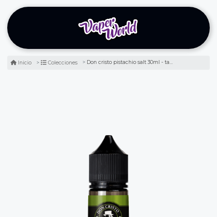
Don cristo pistachio salt 30ml - tabaco montecristo y pistacho
Inicio
Colecciones