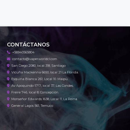
CONTÁCTANOS
+56940565804
contacto@vaperworldcl.com
San Diego 2080, local 318, Santiago
Vicuña Mackenna 6650, local 21 La Florida.
Esquina Blanca 261, Local 10. Maipú.
Av Apoquindo 5701, local 37, Las Condes.
Freire 746, local 8, Concepción.
Monseñor Edwards 1638, Local 11, La Reina
General Lagos 561, Temuco