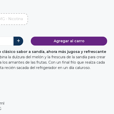
MG - Nicotina
Agregar al carro
 clásico sabor a sandía, ahora más jugosa y refrescante
na la dulzura del melón y la frescura de la sandía para crear
ra los amantes de las frutas. Con un final frío que realza cada
a recién sacada del refrigerador en un día caluroso.
0ml
G