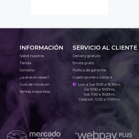
INFORMACIÓN
SERVICIO AL CLIENTE
Sobre nosotros
Delivery gratuito
Tienda
Envíos gratis
Contacto
Política de garantía
¿qué es el vapeo?
Cupón primera compra
Guía de iniciación
Lun a Jue 10:00 a 18:30hrs
Vie 10:00 a 19:00hrs
Ventas mayoristas
Sáb 11:00 a 16:00hrs
Colacion: 12:00 a 13:00hrs