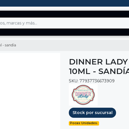
l - sandía
DINNER LADY
10ML - SANDÍ
SKU: 77937736673909
Stock por sucursal
Pocas Unidades.