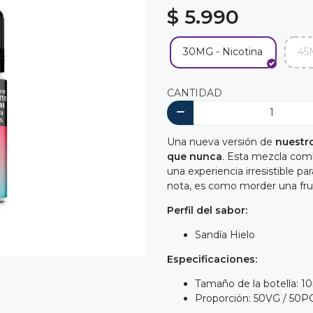
$ 5.990
30MG - Nicotina
45
CANTIDAD
Una nueva versión de
nuestro
que nunca
. Esta mezcla combi
una experiencia irresistible pa
nota, es como morder una frut
Perfil del sabor:
Sandía Hielo
Especificaciones:
Tamaño de la botella: 1
Proporción: 50VG / 50P