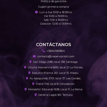
Política de garantía
Cupón primera compra
Lun a Jue 10:00 a 18:30hrs
Vie 10:00 a 19:00hrs
Sáb 11:00 a 16:00hrs
Colacion: 12:00 a 13:00hrs
CONTÁCTANOS
+56940565804
contacto@vaperworldcl.com
San Diego 2080, local 318, Santiago
Vicuña Mackenna 6650, local 21 La Florida.
Esquina Blanca 261, Local 10. Maipú.
Av Apoquindo 5701, local 37, Las Condes.
Freire 746, local 8, Concepción.
Monseñor Edwards 1638, Local 11, La Reina
General Lagos 561, Temuco