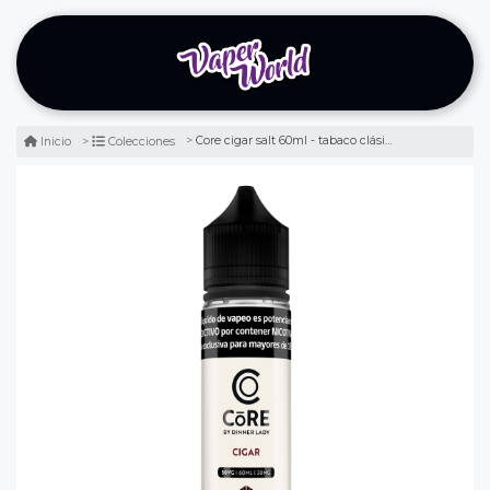
Core cigar salt 60ml - tabaco clásico
Inicio
Colecciones