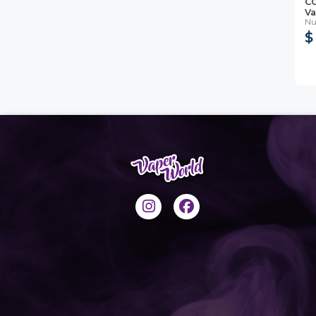
CO
Va
Nu
$