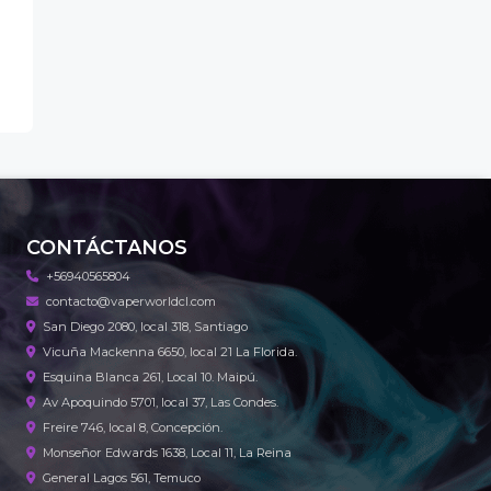
CONTÁCTANOS
+56940565804
contacto@vaperworldcl.com
San Diego 2080, local 318, Santiago
Vicuña Mackenna 6650, local 21 La Florida.
Esquina Blanca 261, Local 10. Maipú.
Av Apoquindo 5701, local 37, Las Condes.
Freire 746, local 8, Concepción.
Monseñor Edwards 1638, Local 11, La Reina
General Lagos 561, Temuco