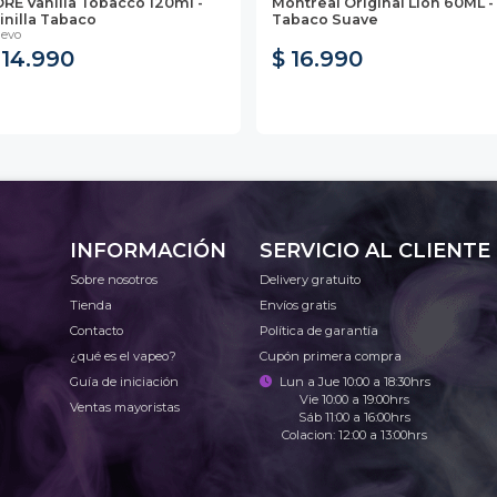
RE Vanilla Tobacco 120ml -
Montreal Original Lion 60ML -
inilla Tabaco
Tabaco Suave
evo
 14.990
$ 16.990
INFORMACIÓN
SERVICIO AL CLIENTE
Sobre nosotros
Delivery gratuito
Tienda
Envíos gratis
Contacto
Política de garantía
¿qué es el vapeo?
Cupón primera compra
Guía de iniciación
Lun a Jue 10:00 a 18:30hrs
Vie 10:00 a 19:00hrs
Ventas mayoristas
Sáb 11:00 a 16:00hrs
Colacion: 12:00 a 13:00hrs