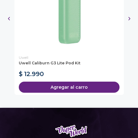
Uwell
Vo
Uwell Caliburn G3 Lite Pod Kit
Vo
$ 12.990
$
Agregar al carro