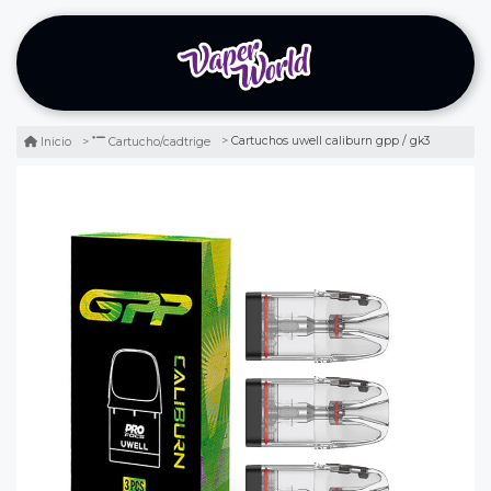
Cartuchos uwell caliburn gpp / gk3
Inicio
Cartucho/cadtrige