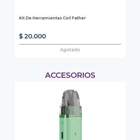
MO
0ML
Kit De Herramientas Coil Father
Mo
Wh
$ 20.000
$
Agotado
ACCESORIOS