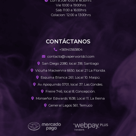
Lun a Jue 10:00 a 18:30hrs
Vie 10:00 a 19:00hrs
Sáb 11:00 a 16:00hrs
Colacion: 12:00 a 13:00hrs
CONTÁCTANOS
+56940565804
contacto@vaperworldcl.com
San Diego 2080, local 318, Santiago
Vicuña Mackenna 6650, local 21 La Florida.
Esquina Blanca 261, Local 10. Maipú.
Av Apoquindo 5701, local 37, Las Condes.
Freire 746, local 8, Concepción.
Monseñor Edwards 1638, Local 11, La Reina
General Lagos 561, Temuco