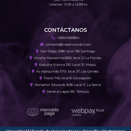
Colacion: 12:00 a 13:00hrs
CONTÁCTANOS
+56940565804
contacto@vaperworldcl.com
San Diego 2080, local 318, Santiago
Vicuña Mackenna 6650, local 21 La Florida.
Esquina Blanca 261, Local 10. Maipú.
Av Apoquindo 5701, local 37, Las Condes.
Freire 746, local 8, Concepción.
Monseñor Edwards 1638, Local 11, La Reina
General Lagos 561, Temuco