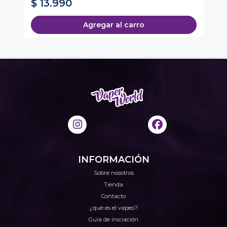
$ 13.990
$
Agregar al carro
INFORMACIÓN
Sobre nosotros
Tienda
Contacto
¿qué es el vapeo?
Guía de iniciación