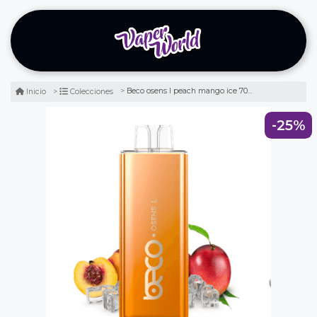
Beco osens l peach mango ice 7000 puffs - durazno mango hielo
Inicio
Colecciones
-25%