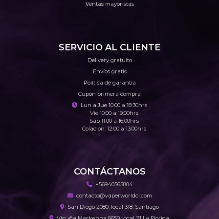
Ventas mayoristas
SERVICIO AL CLIENTE
Delivery gratuito
Envíos gratis
Política de garantía
Cupón primera compra
Lun a Jue 10:00 a 18:30hrs
Vie 10:00 a 19:00hrs
Sáb 11:00 a 16:00hrs
Colacion: 12:00 a 13:00hrs
CONTÁCTANOS
+56940565804
contacto@vaperworldcl.com
San Diego 2080, local 318, Santiago
Vicuña Mackenna 6650, local 21 La Florida.