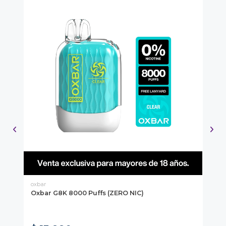
oxbar
Fro
Oxbar G8K 8000 Puffs (ZERO NIC)
Fr
Ma